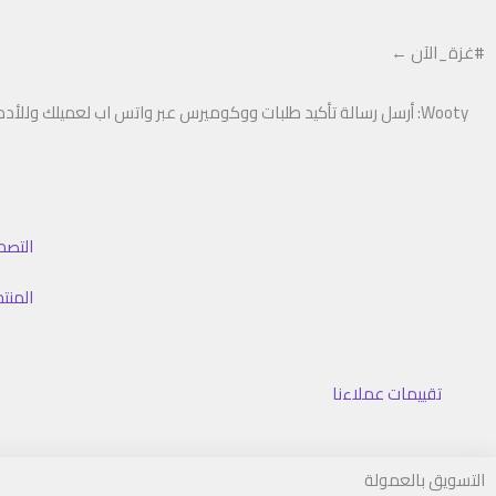
خطي
لى
#غزة_الآن ←
لمحتوى
Wooty: أرسل رسالة تأكيد طلبات ووكوميرس عبر واتس اب لعميلك وللأدمن
التصم
المنت
تقييمات عملاءنا
التسويق بالعمولة