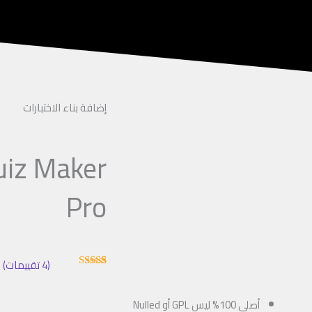
إضافة بناء الاختبارات
uiz Maker
Pro
(
4
تقييمات)
4
تم التقييم بـ
5.00
من 5
بناءً على
أصلي 100% ليس GPL أو Nulled
تقييم