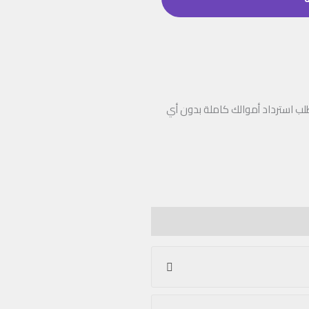
منتجاتنا بنسبة 100٪، فيمكنك طلب استرداد أموالك كاملة بدون أي