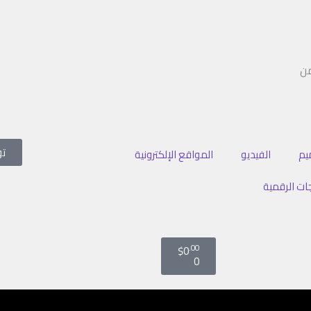
توا
يم
الفيديو
المواقع الإلكترونية
جات الرقمية
Cart
.00
$
0
0