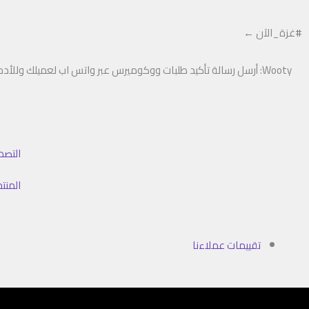
خطي
لى
#غزة_الآن ←
لمحتوى
Wooty: أرسل رسالة تأكيد طلبات ووكوميرس عبر واتس اب لعميلك وللأدمن
التصم
المنت
تقييمات عملاءنا